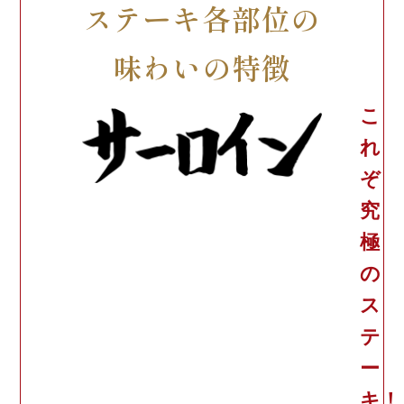
ステーキ各部位の
味わいの特徴
こ
れ
ぞ
究
極
の
ス
テ
ー
キ！