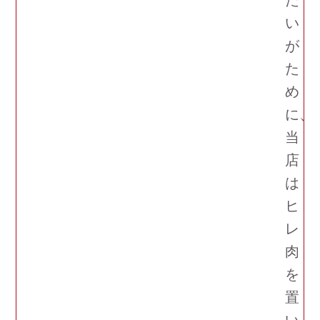
い
が
た
め
に、
当
店
は
ヒ
レ
肉
を
置
い