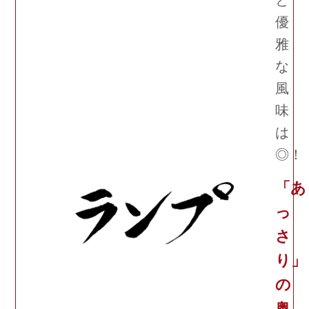
優
雅
な
風
味
は
◎！
「あ
っ
さ
り」
の
奥