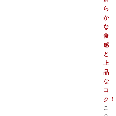
ら
か
な
食
感
と
上
品
な
コ
ク！
こ
の