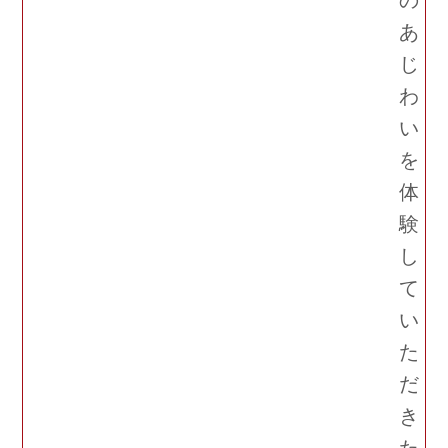
あ
じ
わ
い
を
体
験
し
て
い
た
だ
き
た