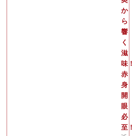
か
ら
響
く
滋
味！
赤
身
開
眼
必
至！