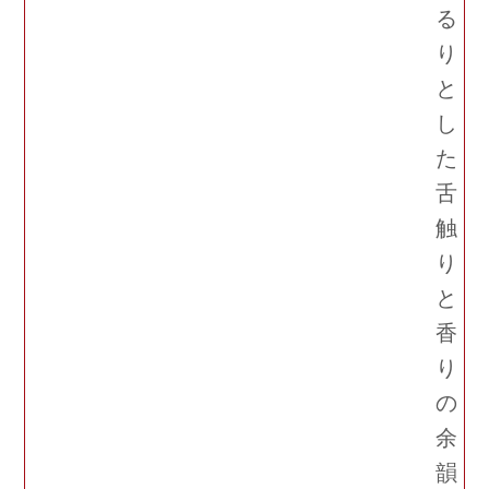
る
り
と
し
た
舌
触
り
と
香
り
の
余
韻