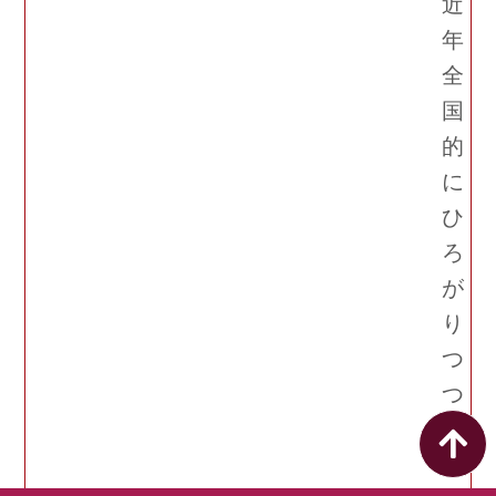
近
年
全
国
的
に
ひ
ろ
が
り
つ
つ
あ
る