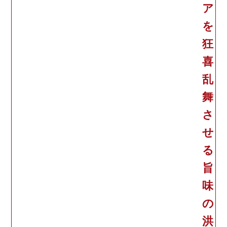
ア
を
狂
喜
乱
舞
さ
せ
る
旨
味
の
洪