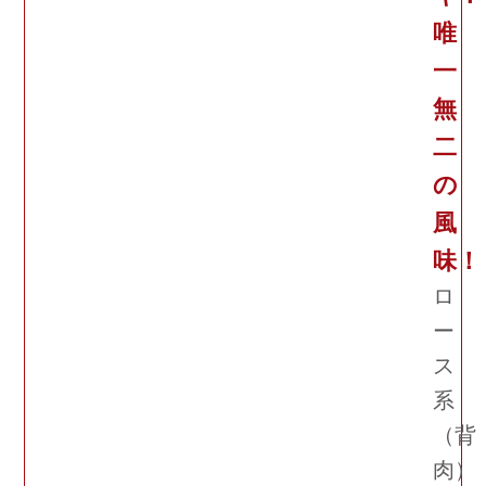
唯
一
無
二
の
風
味！
ロ
ー
ス
系
（背
肉）