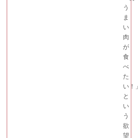
う
ま
い
肉
が
食
べ
た
い！
と
い
う
欲
望