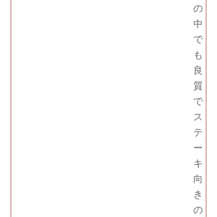
の
中
で
も
良
質
で
ス
テ
ー
キ
向
き
の