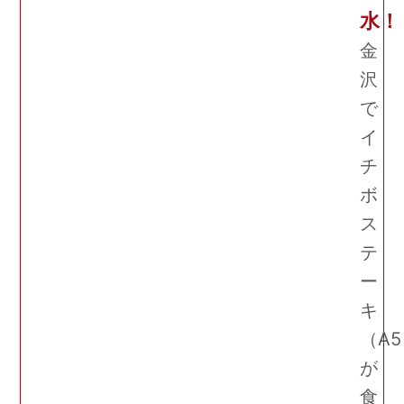
水！
金
沢
で
イ
チ
ボ
ス
テ
ー
キ
（A
が
食