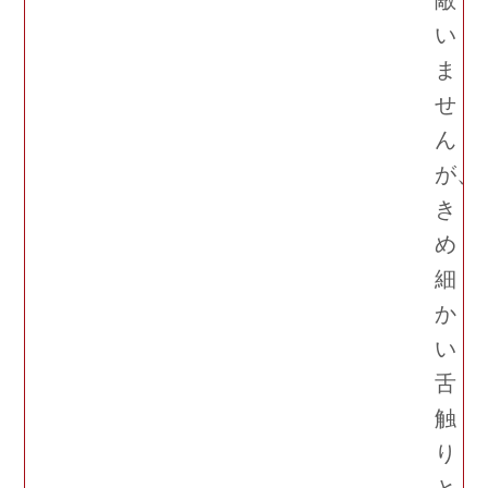
い
ま
せ
ん
が、
き
め
細
か
い
舌
触
り
と