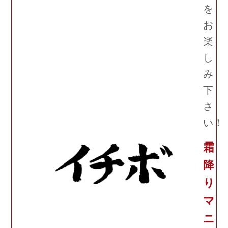
を
お
楽
し
み
下
さ
い！
霜
降
り
マ
ニ