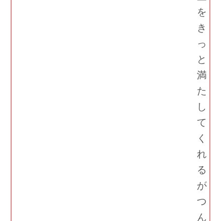
を
き
っ
と
満
た
し
て
く
れ
る
が
つ
ん