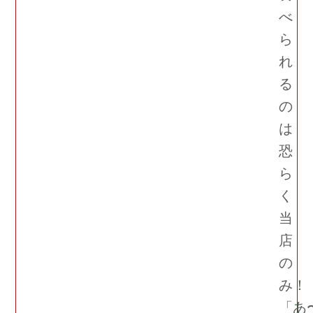
べ
ら
れ
る
の
は
恐
ら
く
当
店
の
み！
「あ