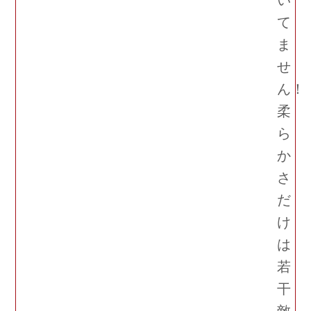
て
ま
せ
ん！
柔
ら
か
さ
だ
け
は
若
干
敵