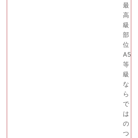
最
高
級
部
位
A5
等
級
な
ら
で
は
の
つ