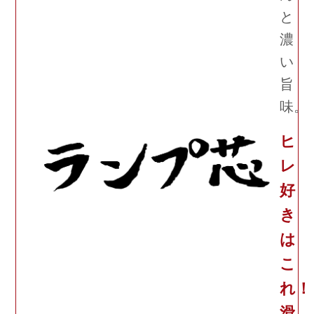
と
濃
い
旨
味。
ヒ
レ
好
き
は
こ
れ！
滑