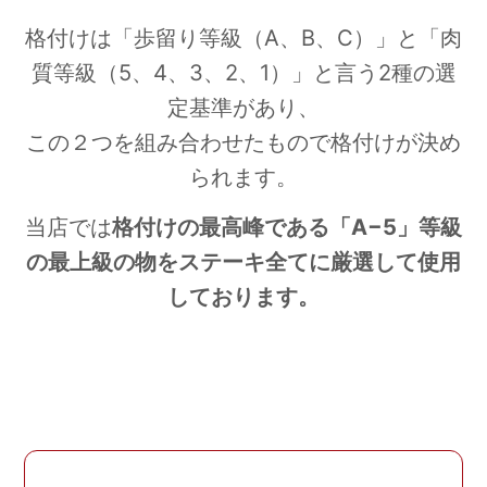
格付けは「歩留り等級（
A
、
B
、
C
）」と「肉
質等級（
5
、
4
、
3
、
2
、
1
）」と言う
2
種の選
定基準があり、
この２つを組み合わせたもので格付けが決め
られます。
当店では
格付けの最高峰である「
A−5
」等級
の最上級の物をステーキ全てに厳選して使用
しております。